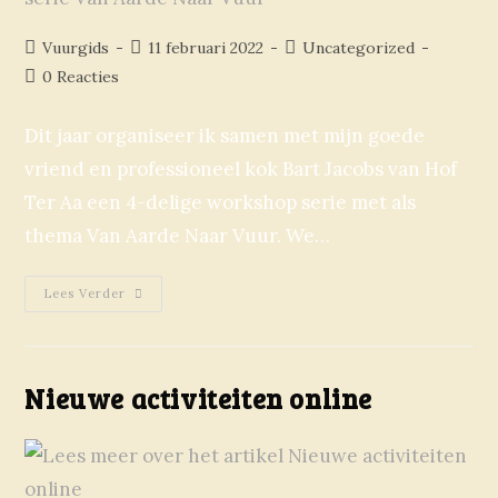
Vuurgids
11 februari 2022
Uncategorized
0 Reacties
Dit jaar organiseer ik samen met mijn goede
vriend en professioneel kok Bart Jacobs van Hof
Ter Aa een 4-delige workshop serie met als
thema Van Aarde Naar Vuur. We…
Lees Verder
Nieuwe activiteiten online