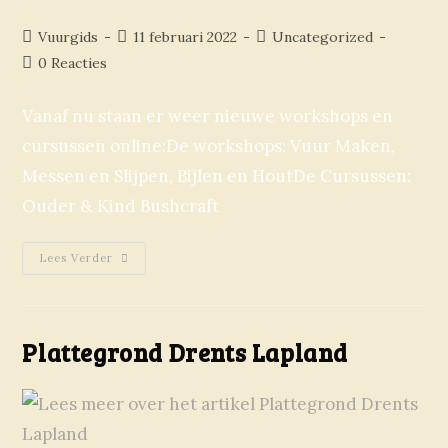
Vuurgids
11 februari 2022
Uncategorized
0 Reacties
Vanaf nu staan er weer nieuwe workshops en
cursussen online:De workshops: Vuur Maken,
Messen en Slijpen, Bijlen en HoutDe Cursussen:
Ouder & Kind Bushcraft
Lees Verder
Plattegrond Drents Lapland