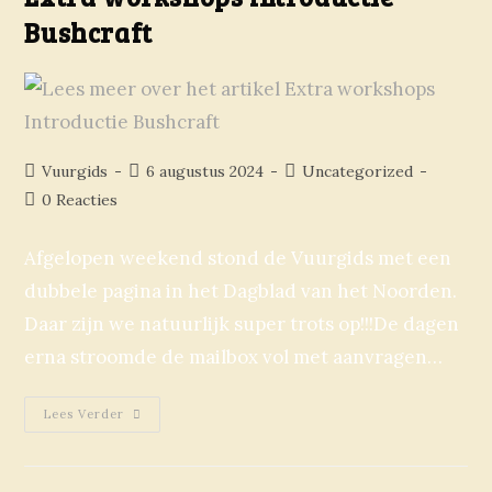
Bushcraft
Vuurgids
6 augustus 2024
Uncategorized
0 Reacties
Afgelopen weekend stond de Vuurgids met een
dubbele pagina in het Dagblad van het Noorden.
Daar zijn we natuurlijk super trots op!!!De dagen
erna stroomde de mailbox vol met aanvragen…
Lees Verder