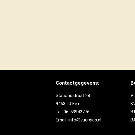
Contactgegevens:
B
Stationsstraat 28
Vu
9463 TJ Eext
K
Tel: 06-53942776
B
Email: info@vuurgids.nl
B