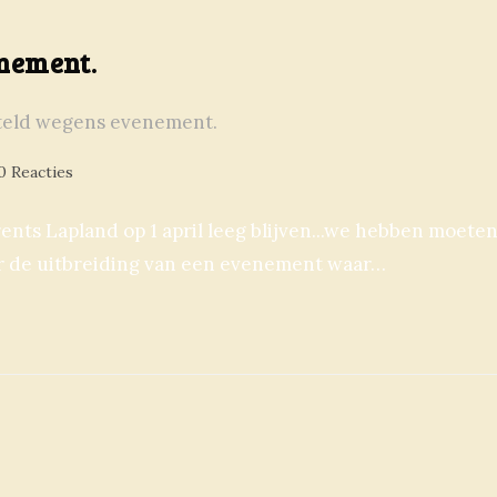
nement.
0 Reacties
ents Lapland op 1 april leeg blijven...we hebben moete
or de uitbreiding van een evenement waar…