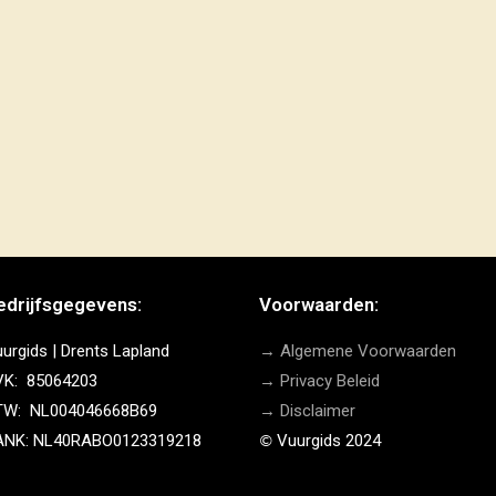
edrijfsgegevens:
Voorwaarden:
urgids | Drents Lapland
→ Algemene Voorwaarden
VK: 85064203
→ Privacy Beleid
TW: NL004046668B69
→ Disclaimer
ANK: NL40RABO0123319218
Vuurgids 2024
©