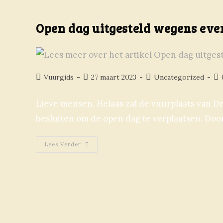
Open dag uitgesteld wegens eve
Vuurgids
27 maart 2023
Uncategorized
Lieve mensen, Helaas zal de vuurplaats van Dr
besluiten om de open dag te verplaatsen. Do
Lees Verder