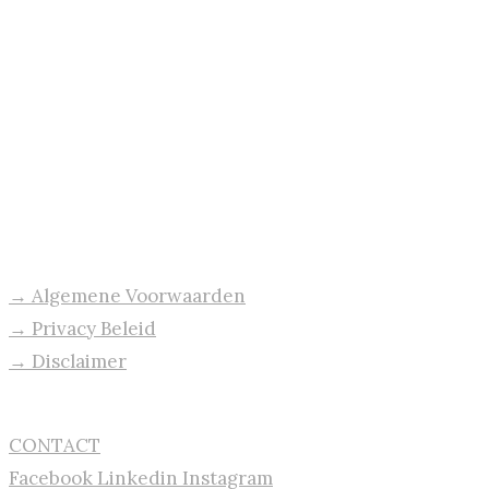
Bedrijfsgegevens:
Vuurgids | Drents Lapland
KVK: 85064203
BTW: NL004046668B69
BANK: NL40RABO0123319218
Voorwaarden:
→ Algemene Voorwaarden
→ Privacy Beleid
→ Disclaimer
Vuurgids 2024
©
CONTACT
Facebook
Linkedin
Instagram