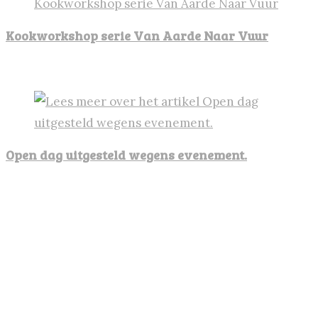
Kookworkshop serie Van Aarde Naar Vuur
11 februari 2022
Open dag uitgesteld wegens evenement.
27 maart 2023
Contactgegevens:
Stationsstraat 28
9463 TJ Eext
Tel: 06-53942776
Email: info@vuurgids.nl