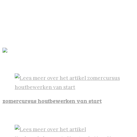
Komende tijd gaan we weer via de socials extra
aandacht geven aan de geplande activiteiten, dus
hou ze in de gaten…
Graag tot ziens bij één van onze activiteiten!
Dit vind je vast ook leuk
zomercursus houtbewerken van start
24 mei 2022