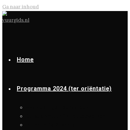
Ga naar inhoud
Home
Programma 2024 (ter oriëntatie)
Maak Je Eigen Schaafbok
Cursus Natuurlijk Houtbewerken
Introductie Bushcraft