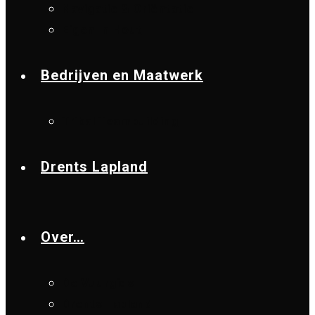
Navigatie & Oriëntatie
Eigen In Hout
Bedrijven en Maatwerk
Tribal Teambuilding
Drents Lapland
Over…
De Vuurgids
Drents Lapland